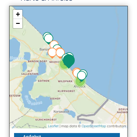
+
−
4
3
Leaflet
| map data ©
OpenStreetMap
contributors
Anfahrt