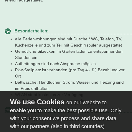
Besonderheiten:
alle Ferienwohnungen sind mit Dusche / WC, Telefon, TV,
Küchenzeile und zum Teil mit Geschirrspüler ausgestattet
Gemütliche Sitzecken im Garten laden zu entspannenden
Stunden ein.
Aufbettungen sind nach Absprache möglich.
Pkw-Stellplatz ist vorhanden (pro Tag 4.- € ) Bezahlung vor
Ort
Bettwäsche, Handtücher, Strom, Wasser und Heizung sind
im Preis enthalten
WLAN steht kostenlos zur Verfügung
ein Safe für Wertsachen ist vorhanden
on our website to
Serviceleistungen gegen Gebühr
enable you to make the best possible use. Only
Waschmaschine und Trockner
with your consent we process and share data
Brötchenservice
with our partners (also in third countries)