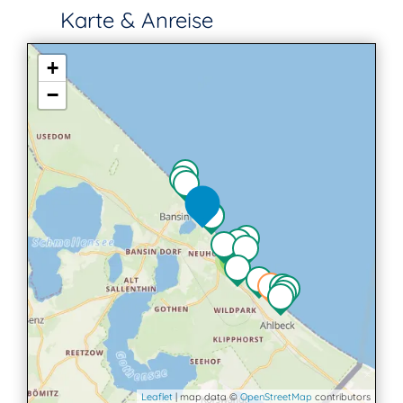
Karte & Anreise
+
−
4
Leaflet
| map data ©
OpenStreetMap
contributors