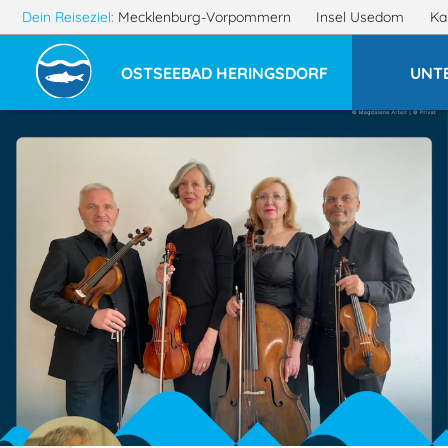
Dein Reiseziel:
Mecklenburg-Vorpommern
Insel Usedom
Ka
OSTSEEBAD HERINGSDORF
UNT