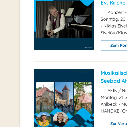
Ev. Kirche
Konzert -
Sonntag, 20.
- Niklas Siv
Sivelöv (Kla
Zum Kon
Musikalisc
Seebad A
Aktiv / Na
Montag, 21. 
Ahlbeck - M
HANDKE (Org
Zur Vera