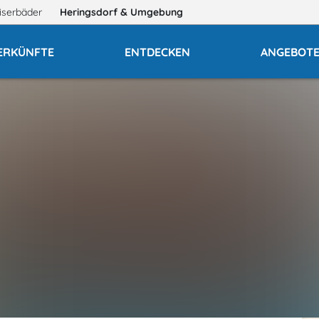
iserbäder
Heringsdorf
& Umgebung
ERKÜNFTE
ENTDECKEN
ANGEBOT