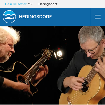
Dein Reiseziel:
MV
Heringsdorf
HERINGSDORF