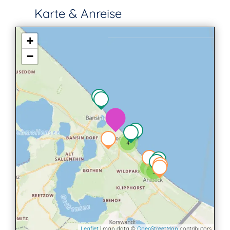
Karte & Anreise
+
−
4
2
3
Leaflet
| map data ©
OpenStreetMap
contributors