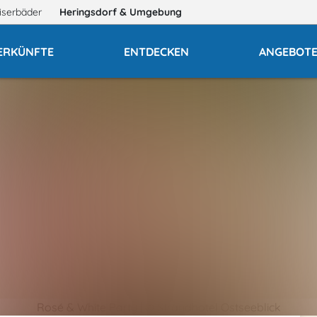
iserbäder
Heringsdorf
& Umgebung
ERKÜNFTE
ENTDECKEN
ANGEBOT
Rosé & White Party | © Strandhotel Ostseeblick