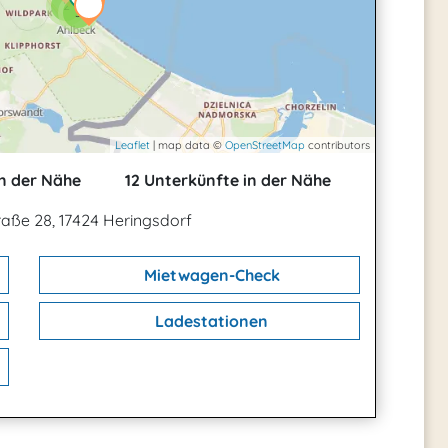
2
3
Leaflet
| map data ©
OpenStreetMap
contributors
n der Nähe
12 Unterkünfte in der Nähe
aße 28, 17424 Heringsdorf
Mietwagen-Check
Ladestationen