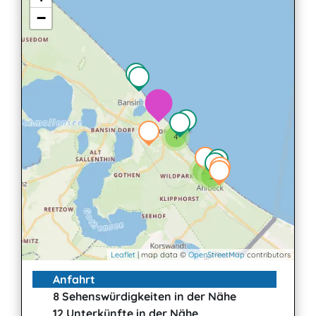
−
4
2
3
Leaflet
| map data ©
OpenStreetMap
contributors
Anfahrt
8 Sehenswürdigkeiten in der Nähe
12 Unterkünfte in der Nähe