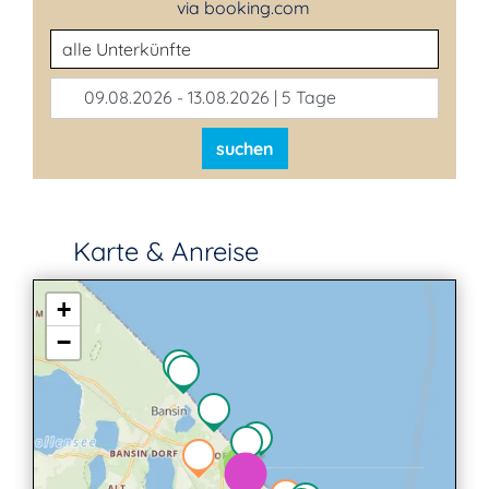
via booking.com
Unterkunftsart
09.08.2026 - 13.08.2026 | 5 Tage
suchen
Karte & Anreise
+
−
4