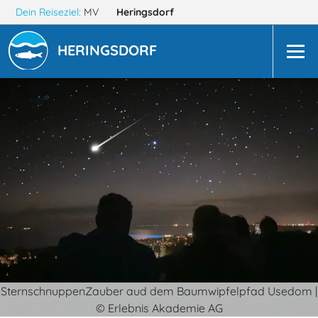
Dein Reiseziel:
MV
Heringsdorf
HERINGSDORF
SternschnuppenZauber aud dem Baumwipfelpfad Usedom |
© Erlebnis Akademie AG