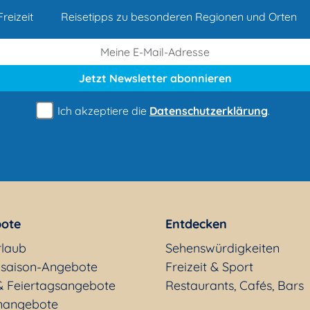
reizeit
Reisetipps zu besonderen Regionen und Orten
Jetzt Newsletter
abonnieren
Ich akzeptiere die
Datenschutzerklärung
.
ote
Entdecken
rlaub
Sehenswürdigkeiten
saison-Angebote
Freizeit & Sport
& Feiertagsangebote
Restaurants, Cafés, Bars
nangebote