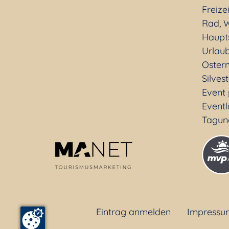
Freizei
Rad, W
Haupt
Urlaub
Oster
Silves
Event
Eventl
Tagun
Eintrag anmelden
Impressu