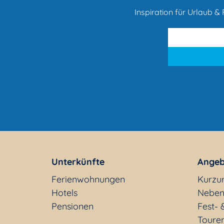
Inspiration für Urlaub & F
Unterkünfte
Angeb
Ferienwohnungen
Kurzu
Hotels
Neben
Pensionen
Fest- 
Toure