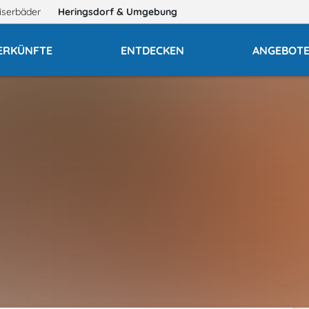
iserbäder
Heringsdorf
& Umgebung
ERKÜNFTE
ENTDECKEN
ANGEBOT