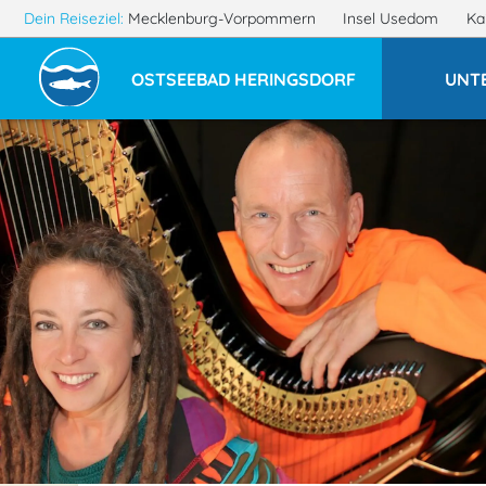
Dein Reiseziel:
Mecklenburg-Vorpommern
Insel Usedom
Ka
OSTSEEBAD HERINGSDORF
UNT